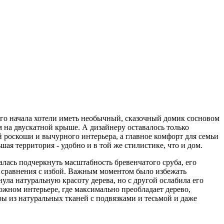
мого начала хотели иметь необычный, сказочный домик сосновом
м на двускатной крыше. А дизайнеру оставалось только
 роскоши и вычурного интерьера, а главное комфорт для семьи
ая территория - удобно и в той же стилистике, что и дом.
алась подчеркнуть масштабность бревенчатого сруба, его
ав сравнения с избой. Важным моментом было избежать
ула натуральную красоту дерева, но с другой ослабила его
ожном интерьере, где максимально преобладает дерево,
ы из натуральных тканей с подвязками и тесьмой и даже