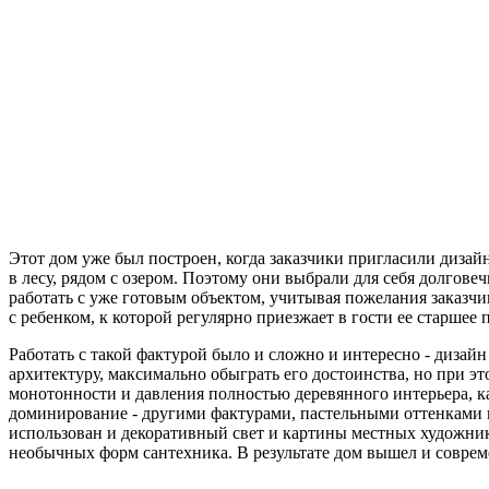
Этот дом уже был построен, когда заказчики пригласили дизай
в лесу, рядом с озером. Поэтому они выбрали для себя долгов
работать с уже готовым объектом, учитывая пожелания заказчи
с ребенком, к которой регулярно приезжает в гости ее старшее
Работать с такой фактурой было и сложно и интересно - дизайн
архитектуру, максимально обыграть его достоинства, но при э
монотонности и давления полностью деревянного интерьера, ка
доминирование - другими фактурами, пастельными оттенками ин
использован и декоративный свет и картины местных художнико
необычных форм сантехника. В результате дом вышел и совре