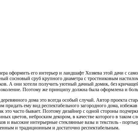
нера оформить его интерьер и ландшафт Хозяева этой дачи с са
ечный сосновый сруб крупного диаметра с тростниковым настило
ков. А они хотели получить уютный дачный домик, без кричащей
 поколение. Поэтому же принципу должна была оформлена и больш
 деревянного дома это всегда особый случай. Автор проекта стар
том придать ему вид респектабельного загородного дома, избеж
к это часто бывает. Поэтому дизайнер с одной стороны подчеркн
ых цветов, неброским декором, в качестве которого в таком сл
в и высокие интерьерные стеклянные вазы и текстиль - портьер
менным и традиционным и достаточно респектабельным.